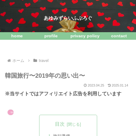
あゆみずらいふぶろぐ
home
profile
privacy policy
contact
ホーム
travel
韓国旅行〜2019年の思い出〜
2023.04.25
2025.01.14
※当サイトではアフィリエイト広告を利用しています
travel
目次