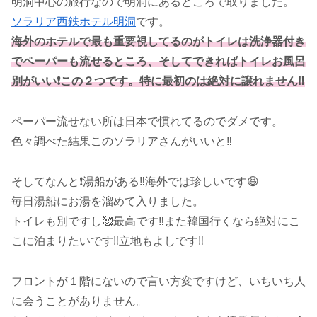
明洞中心の旅行なので明洞にあるところで取りました。
ソラリア西鉄ホテル明洞
です。
海外のホテルで最も重要視してるのがトイレは洗浄器付き
でペーパーも流せるところ、そしてできればトイレお風呂
別がいい❗️この２つです。特に最初のは絶対に譲れません‼️
ペーパー流せない所は日本で慣れてるのでダメです。
色々調べた結果このソラリアさんがいいと‼️
そしてなんと❗️湯船がある‼️海外では珍しいです😆
毎日湯船にお湯を溜めて入りました。
トイレも別ですし🥰最高です‼️また韓国行くなら絶対にこ
こに泊まりたいです‼️立地もよしです‼️
フロントが１階にないので言い方変ですけど、いちいち人
に会うことがありません。