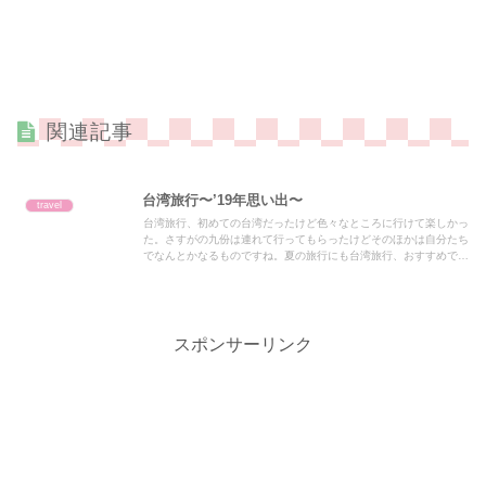
関連記事
台湾旅行〜’19年思い出〜
travel
台湾旅行、初めての台湾だったけど色々なところに行けて楽しかっ
た。さすがの九份は連れて行ってもらったけどそのほかは自分たち
でなんとかなるものですね。夏の旅行にも台湾旅行、おすすめで
す！
スポンサーリンク