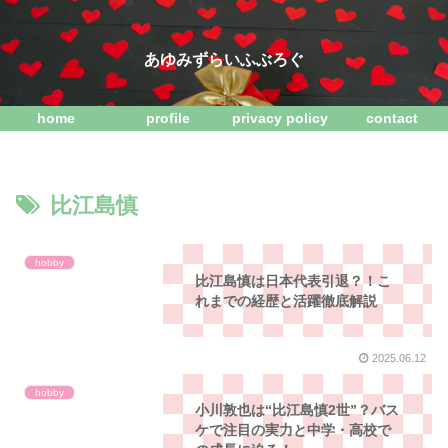
あゆみずらいふぶろぐ
home
profile
privacy policy
contact
比江島慎
hobby
比江島慎は日本代表引退？！こ
れまでの経歴と活躍徹底解説
2025.06.12
hobby
小川敦也は“比江島慎2世”？バス
ケで注目の実力と中学・高校で