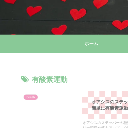
ホーム
有酸素運動
health
オアシスのステ
簡単に有酸素運
オアシスのステッパーの種
リー消費や筋力アップ、心