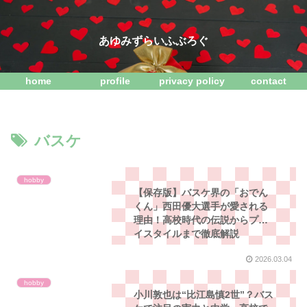
あゆみずらいふぶろぐ
home
profile
privacy policy
contact
バスケ
hobby
【保存版】バスケ界の「おでん
くん」西田優大選手が愛される
理由！高校時代の伝説からプレ
イスタイルまで徹底解説
2026.03.04
hobby
小川敦也は“比江島慎2世”？バス