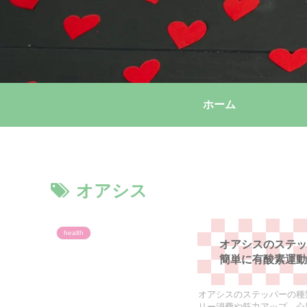
ホーム
オアシス
health
オアシスのステ
簡単に有酸素運
オアシスのステッパーの種
リー消費や筋力アップ、心