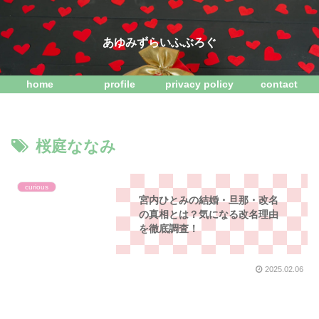
あゆみずらいふぶろぐ
home
profile
privacy policy
contact
桜庭ななみ
curious
宮内ひとみの結婚・旦那・改名
の真相とは？気になる改名理由
を徹底調査！
2025.02.06