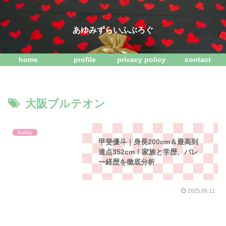
あゆみずらいふぶろぐ
home
profile
privacy policy
contact
大阪ブルテオン
hobby
甲斐優斗｜身長200cm＆最高到
達点352cm！家族と学歴、バレ
ー経歴を徹底分析
2025.06.11